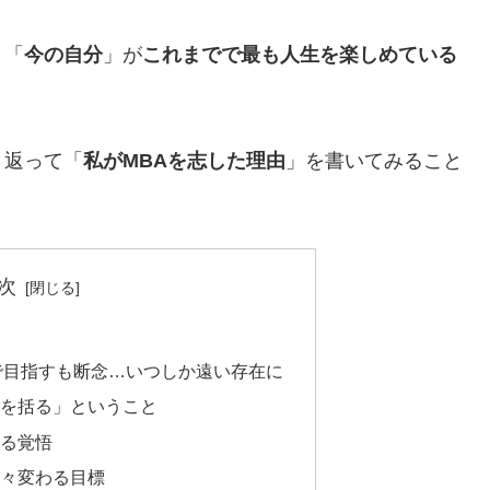
、「
今の自分
」が
これまでで最も人生を楽しめている
り返って「
私がMBAを志した理由
」を書いてみること
次
で目指すも断念…いつしか遠い存在に
腹を括る」ということ
する覚悟
日々変わる目標