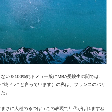
ない＆100%純ドメ（一般にMBA受験生の間では、
”純ドメ” と言っています）の私は、フランスのパリ
した。
はまさに人種のるつぼ（この表現で年代がばれますね