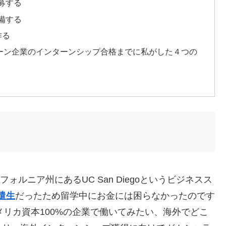
募する
備する
作る
ーン企業のインターンシップ合格までに私がした４つの
ォルニア州にあるUC San Diegoというビジネスス
遣生
だったため留学中にお金には困らなかったのです
メリカ資本100%の企業で働いてみたい、海外でどこ