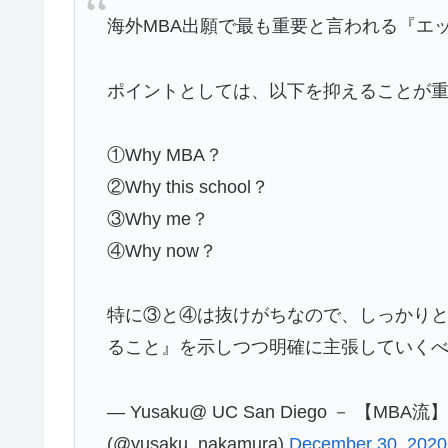
海外MBA出願で最も重要と言われる『エ
ポイントとしては、以下を抑えることが
①Why MBA？
②Why this school？
③Why me？
④Why now？
特に③と④は抜けがちなので、しっかり
ること』を示しつつ明確に主張していく
— Yusaku@ UC San Diego － 
(@yusaku_nakamura)
December 30, 2020