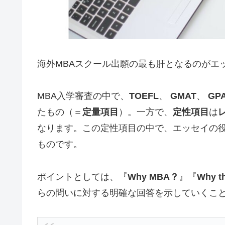
海外MBAスクール出願の最も肝となるのがエ
MBA入学審査の中で、
TOEFL
、
GMAT
、
GP
たもの（＝
定量項目
）。一方で、
定性項目
は
なります。この定性項目の中で、エッセイの
ものです。
ポイントとしては、『
Why MBA？
』『
Why t
らの問いに対する明確な回答を示していくこ