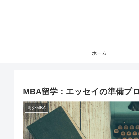
ホーム
MBA留学：エッセイの準備プ
海外MBA