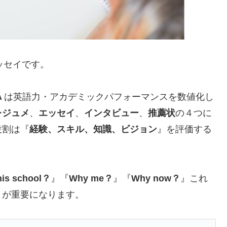
ッセイです。
A
は英語力・アカデミックパフォーマンスを数値化し
レジュメ
、
エッセイ
、
インタビュー
、
推薦状
の４つに
役割は『
経験、スキル、知識、ビジョン
』を評価する
his school？
』『
Why me？
』『
Why now？
』これ
とが重要になります。