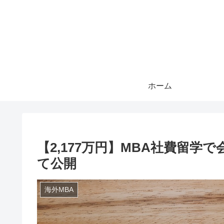
ホーム
【2,177万円】MBA社費留
て公開
海外MBA