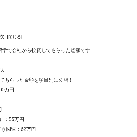
次
社費留学で会社から投資してもらった総額です
イス
してもらった金額を項目別に公開！
00万円
円
）：55万円
き関連：62万円