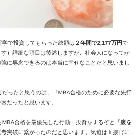
留学で投資してもらった総額は
２年間で2,177万円
で
ます）詳細な項目は後述しますが、社会人になってか
勉強に専念できるのは本当に幸せなことだと思いまし
要だったと思うのは、『
MBA合格のために必要な
先行
勝因だったと思います。
もMBA合格を最優先した行動・投資をするぞと『
腹を
選考突破に繋がったのだと思います。気迫は面接官に