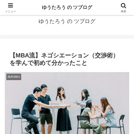
カリフォルニアMBA卒40代がMBA・キャリアとEコマースについて発信
ゆうたろう の ツブログ
メニュー
検索
ゆうたろう の ツブログ
【MBA流】ネゴシエーション（交渉術）
を学んで初めて分かったこと
海外MBA