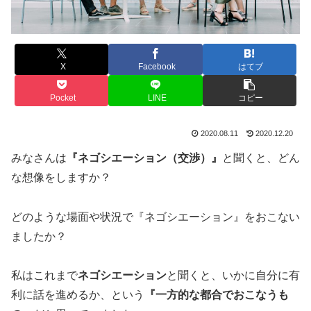
X
Facebook
はてブ
Pocket
LINE
コピー
2020.08.11
2020.12.20
みなさんは
『ネゴシエーション（交渉）』
と聞くと、どん
な想像をしますか？
どのような場面や状況で『ネゴシエーション』をおこない
ましたか？
私はこれまで
ネゴシエーション
と聞くと、いかに自分に有
利に話を進めるか、という
『一方的な都合でおこなうも