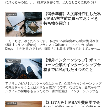
に頼めるか心配。。。 推薦状を書く際、どんなところに気をつけれ
ばいいのかを知りたい 推薦状を書いたことがない人にお...
【留学準備】３度海外在住した私
海外MBA
がMBA留学前に買っておくべき
持ち物を紹介！
こんにちは、ゆうたろうです。 私はMBA留学含めて3度の海外在住
経験【フランス(Paris)、フランス（Orléans）、アメリカ（San
Diego）】があるのですが、毎回『これ日本で買っておけばよかっ
た！』と思うことがあります。 海外出...
【海外インターンシップ】米ユニ
MBAキャリア
コーン企業のインターンシップ合
格までに私がした４つのこと
アメリカのビジネススクール生にとって、企業からインターンシップ
の内定をもらうことは大きな目標の1つです。なぜなら、企業からフ
ルタイムの採用をもらうための一番の近道は、インターンシップを獲
得することだからです。 この記事では、MBA留学を目指...
【2,177万円】MBA社費留学で会
海外MBA