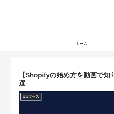
ホーム
【Shopifyの始め方を動画で知
選
Eコマース