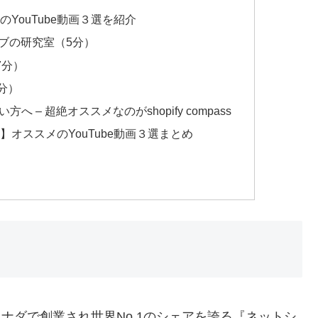
のYouTube動画３選を紹介
ティブの研究室（5分）
47分）
分）
– 超絶オススメなのがshopify compass
い】オススメのYouTube動画３選まとめ
カナダで創業され世界No.1のシェアを誇る『ネットシ