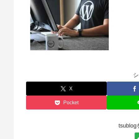
シ
X
Pocket
tsubl