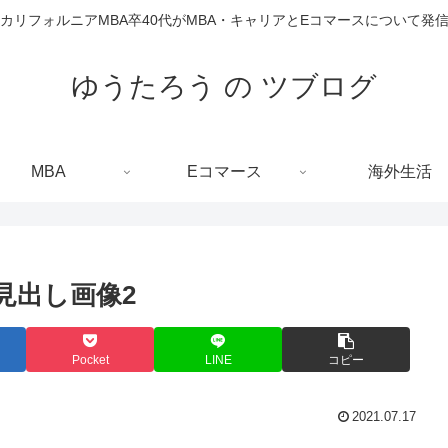
カリフォルニアMBA卒40代がMBA・キャリアとEコマースについて発
ゆうたろう の ツブログ
MBA
Eコマース
海外生活
_見出し画像2
Pocket
LINE
コピー
2021.07.17