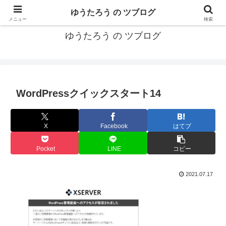
カリフォルニアMBA卒40代がMBA・キャリアとEコマースについて発信
ゆうたろう の ツブログ
メニュー
検索
ゆうたろう の ツブログ
WordPressクイックスタート14
X
Facebook
はてブ
Pocket
LINE
コピー
2021.07.17