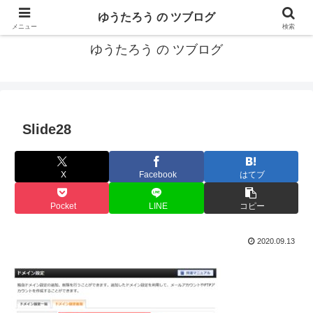
カリフォルニアMBA卒40代がMBA・キャリアとEコマースについて発信
ゆうたろう の ツブログ
メニュー
検索
ゆうたろう の ツブログ
Slide28
X
Facebook
はてブ
Pocket
LINE
コピー
2020.09.13