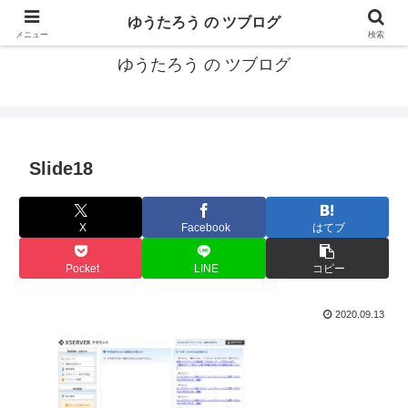
カリフォルニアMBA卒40代がMBA・キャリアとEコマースについて発信
ゆうたろう の ツブログ
メニュー
検索
ゆうたろう の ツブログ
Slide18
X
Facebook
はてブ
Pocket
LINE
コピー
2020.09.13