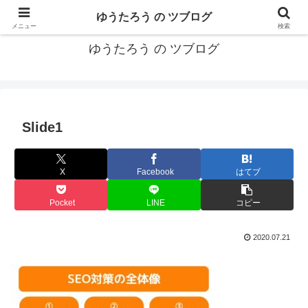
カリフォルニアMBA卒40代がMBA・キャリアとEコマースについて発信
ゆうたろう の ツブログ
メニュー
検索
ゆうたろう の ツブログ
Slide1
X
Facebook
はてブ
Pocket
LINE
コピー
2020.07.21