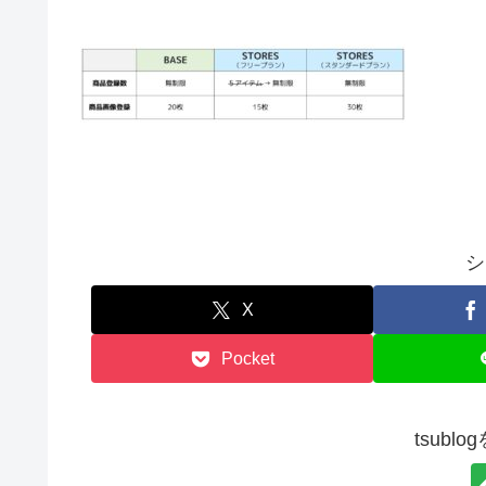
シ
X
Pocket
tsubl