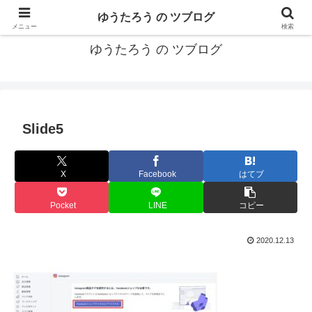
カリフォルニアMBA卒40代がMBA・キャリアとEコマースについて発信
ゆうたろう の ツブログ
メニュー
検索
ゆうたろう の ツブログ
Slide5
X
Facebook
はてブ
Pocket
LINE
コピー
2020.12.13