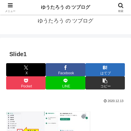
カリフォルニアMBA卒40代がMBA・キャリアとEコマースについて発信
ゆうたろう の ツブログ
メニュー
検索
ゆうたろう の ツブログ
Slide1
X
Facebook
はてブ
Pocket
LINE
コピー
2020.12.13