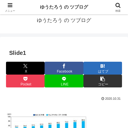
カリフォルニアMBA卒40代がMBA・キャリアとEコマースについて発信
ゆうたろう の ツブログ
メニュー
検索
ゆうたろう の ツブログ
Slide1
X
Facebook
はてブ
Pocket
LINE
コピー
2020.10.31