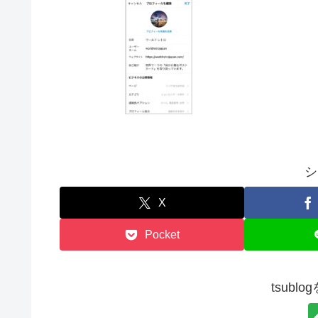
シ
X
Pocket
tsubl