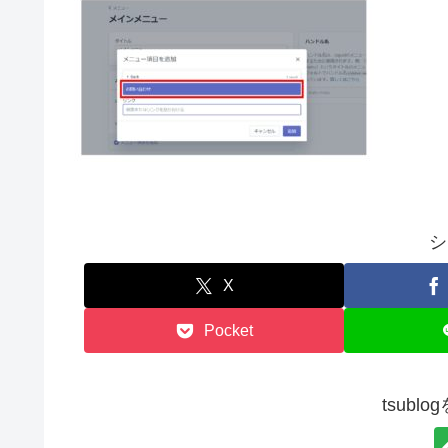
シ
X
Pocket
tsubl