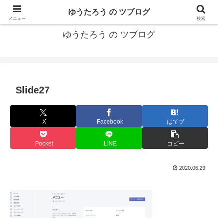
カリフォルニアMBA卒40代がMBA・キャリアとEコマースについて発信
ゆうたろう の ツブログ
メニュー
検索
ゆうたろう の ツブログ
Slide27
X
Facebook
はてブ
Pocket
LINE
コピー
2020.06.29