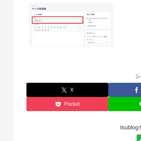
シ
X
Pocket
tsubl