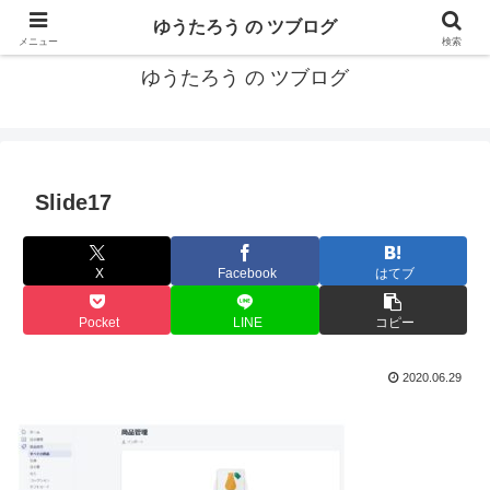
カリフォルニアMBA卒40代がMBA・キャリアとEコマースについて発信
ゆうたろう の ツブログ
メニュー
検索
ゆうたろう の ツブログ
Slide17
X
Facebook
はてブ
Pocket
LINE
コピー
2020.06.29