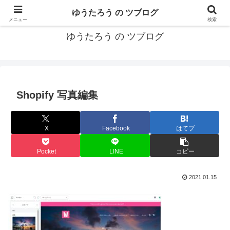
カリフォルニアMBA卒40代がMBA・キャリアとEコマースについて発信
ゆうたろう の ツブログ
メニュー
検索
ゆうたろう の ツブログ
Shopify 写真編集
X
Facebook
はてブ
Pocket
LINE
コピー
2021.01.15