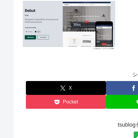
シ
X
Pocket
tsubl