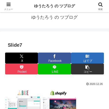
カリフォルニアMBA卒40代がMBA・キャリアとEコマースについて発信
ゆうたろう の ツブログ
メニュー
検索
ゆうたろう の ツブログ
Slide7
X
Facebook
はてブ
Pocket
LINE
コピー
2020.12.26