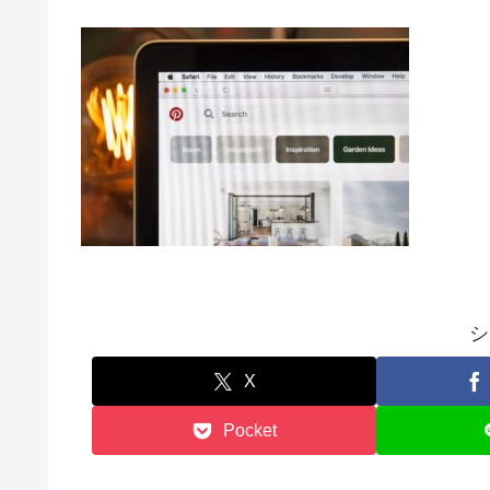
シ
X
Pocket