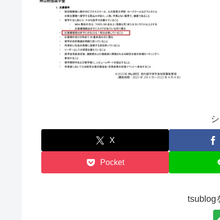
シ
X
Pocket
tsubl