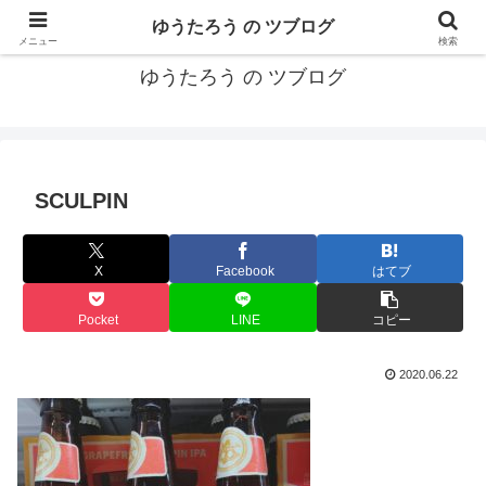
カリフォルニアMBA卒40代がMBA・キャリアとEコマースについて発信
ゆうたろう の ツブログ
メニュー
検索
ゆうたろう の ツブログ
SCULPIN
X
Facebook
はてブ
Pocket
LINE
コピー
2020.06.22