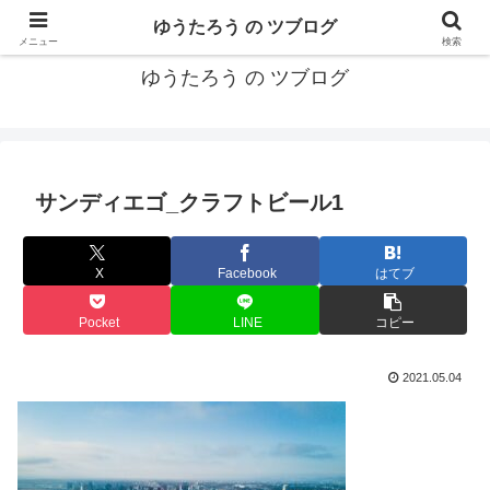
カリフォルニアMBA卒40代がMBA・キャリアとEコマースについて発信
ゆうたろう の ツブログ
メニュー
検索
ゆうたろう の ツブログ
サンディエゴ_クラフトビール1
X
Facebook
はてブ
Pocket
LINE
コピー
2021.05.04