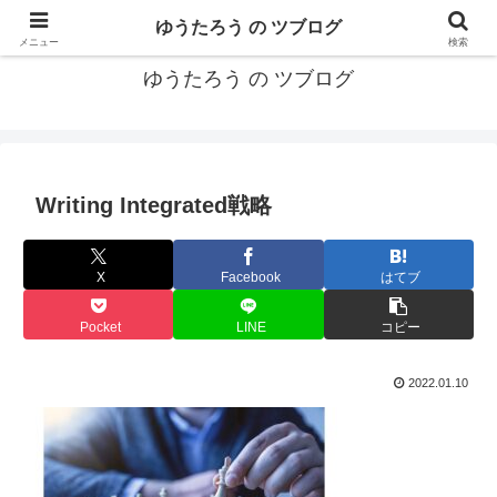
カリフォルニアMBA卒40代がMBA・キャリアとEコマースについて発信
ゆうたろう の ツブログ
メニュー
検索
ゆうたろう の ツブログ
Writing Integrated戦略
X
Facebook
はてブ
Pocket
LINE
コピー
2022.01.10