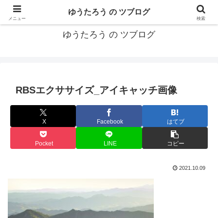
カリフォルニアMBA卒40代がMBA・キャリアとEコマースについて発信
ゆうたろう の ツブログ
メニュー
検索
ゆうたろう の ツブログ
RBSエクササイズ_アイキャッチ画像
X
Facebook
はてブ
Pocket
LINE
コピー
2021.10.09