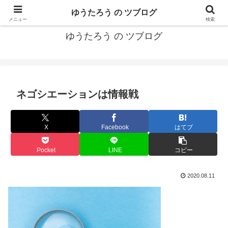
カリフォルニアMBA卒40代がMBA・キャリアとEコマースについて発信
ゆうたろう の ツブログ
メニュー
検索
ゆうたろう の ツブログ
ネゴシエーションは情報戦
X
Facebook
はてブ
Pocket
LINE
コピー
2020.08.11