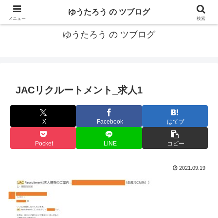
カリフォルニアMBA卒40代がMBA・キャリアとEコマースについて発信
ゆうたろう の ツブログ
メニュー
検索
ゆうたろう の ツブログ
JACリクルートメント_求人1
X
Facebook
はてブ
Pocket
LINE
コピー
2021.09.19