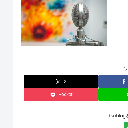
シ
X
Pocket
tsubl