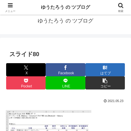
カリフォルニアMBA卒40代がMBA・キャリアとEコマースについて発信
ゆうたろう の ツブログ
メニュー
検索
ゆうたろう の ツブログ
スライド80
X
Facebook
はてブ
Pocket
LINE
コピー
2021.05.23