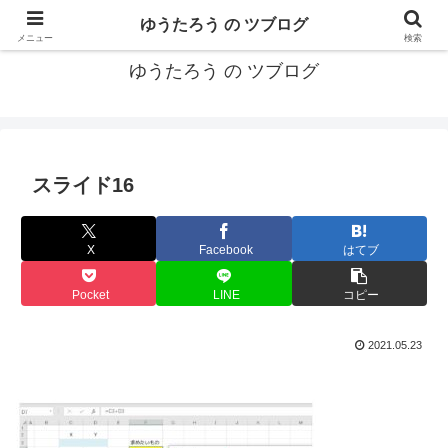
カリフォルニアMBA卒40代がMBA・キャリアとEコマースについて発信
ゆうたろう の ツブログ
メニュー
検索
ゆうたろう の ツブログ
スライド16
X
Facebook
はてブ
Pocket
LINE
コピー
2021.05.23