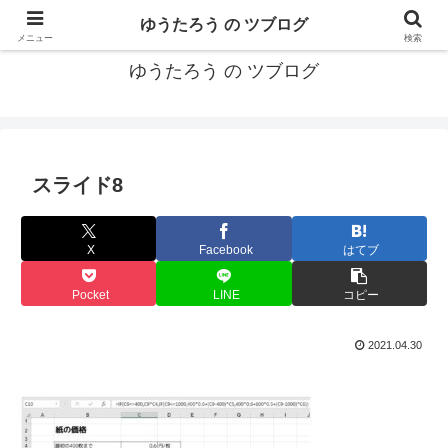
カリフォルニアMBA卒40代がMBA・キャリアとEコマースについて発信
ゆうたろう の ツブログ
メニュー
検索
ゆうたろう の ツブログ
スライド8
X
Facebook
はてブ
Pocket
LINE
コピー
2021.04.30