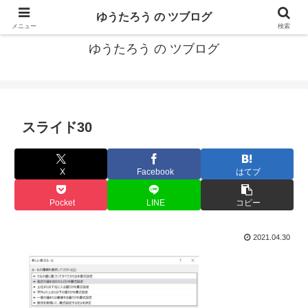
カリフォルニアMBA卒40代がMBA・キャリアとEコマースについて発信
ゆうたろう の ツブログ
メニュー
検索
ゆうたろう の ツブログ
スライド30
X
Facebook
はてブ
Pocket
LINE
コピー
2021.04.30