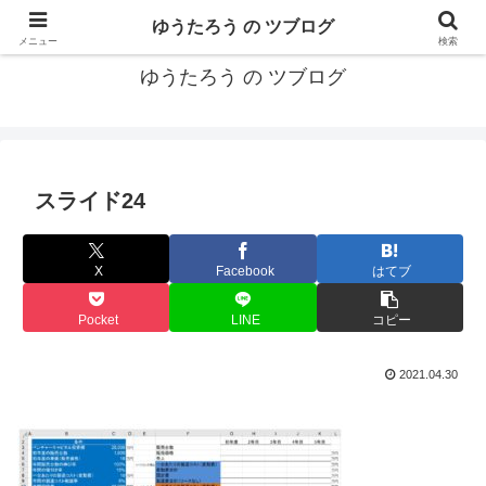
カリフォルニアMBA卒40代がMBA・キャリアとEコマースについて発信
ゆうたろう の ツブログ
メニュー
検索
ゆうたろう の ツブログ
スライド24
X
Facebook
はてブ
Pocket
LINE
コピー
2021.04.30