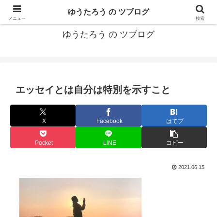
カリフォルニアMBA卒40代がMBA・キャリアとEコマースについて発信
ゆうたろう の ツブログ
メニュー
検索
ゆうたろう の ツブログ
エッセイとは自分は特別を示すこと
X
Facebook
はてブ
Pocket
LINE
コピー
2021.06.15