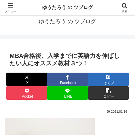
カリフォルニアMBA卒40代がMBA・キャリアとEコマースについて発信
ゆうたろう の ツブログ
メニュー
検索
ゆうたろう の ツブログ
MBA合格後、入学までに英語力を伸ばし
たい人にオススメ教材３つ！
X
Facebook
はてブ
Pocket
LINE
コピー
2021.01.16