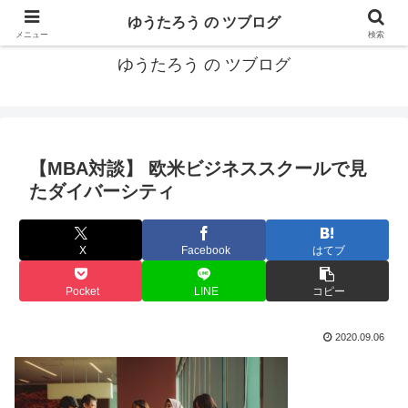
カリフォルニアMBA卒40代がMBA・キャリアとEコマースについて発信
ゆうたろう の ツブログ
メニュー
検索
ゆうたろう の ツブログ
【MBA対談】 欧米ビジネススクールで見
たダイバーシティ
X
Facebook
はてブ
Pocket
LINE
コピー
2020.09.06