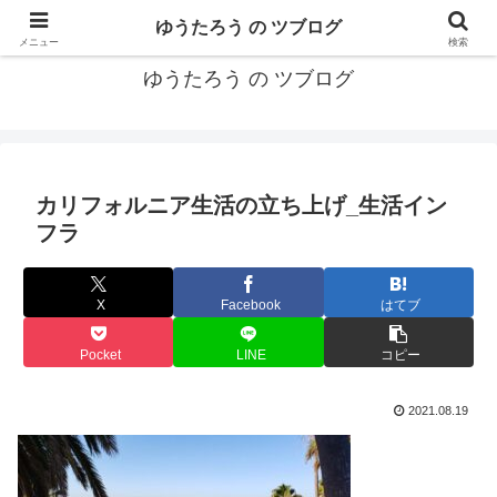
カリフォルニアMBA卒40代がMBA・キャリアとEコマースについて発信
ゆうたろう の ツブログ
メニュー
検索
ゆうたろう の ツブログ
カリフォルニア生活の立ち上げ_生活イン
フラ
X
Facebook
はてブ
Pocket
LINE
コピー
2021.08.19