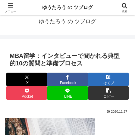
カリフォルニアMBA卒40代がMBA・キャリアとEコマースについて発信
ゆうたろう の ツブログ
メニュー
検索
ゆうたろう の ツブログ
MBA留学：インタビューで聞かれる典型
的10の質問と準備プロセス
X
Facebook
はてブ
Pocket
LINE
コピー
2020.11.27