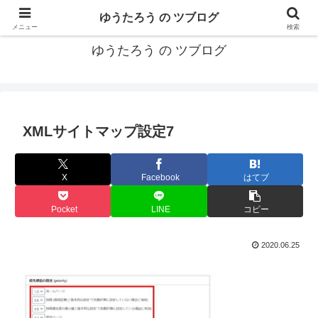
カリフォルニアMBA卒40代がMBA・キャリアとEコマースについて発信
ゆうたろう の ツブログ
メニュー
検索
ゆうたろう の ツブログ
XMLサイトマップ設定7
X
Facebook
はてブ
Pocket
LINE
コピー
2020.06.25