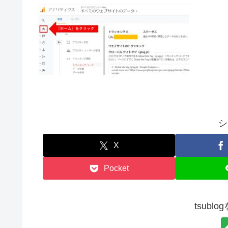
シ
X
Pocket
tsubl