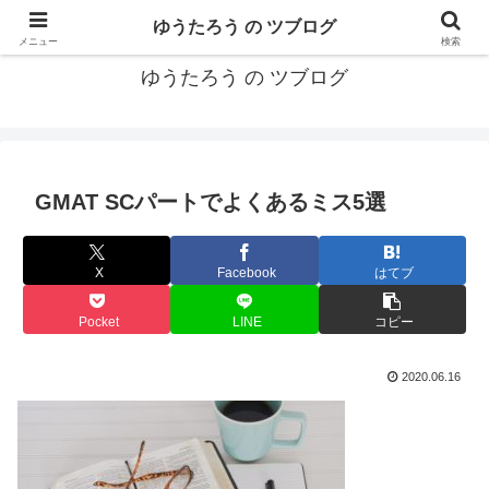
カリフォルニアMBA卒40代がMBA・キャリアとEコマースについて発信
ゆうたろう の ツブログ
メニュー
検索
ゆうたろう の ツブログ
GMAT SCパートでよくあるミス5選
X
Facebook
はてブ
Pocket
LINE
コピー
2020.06.16