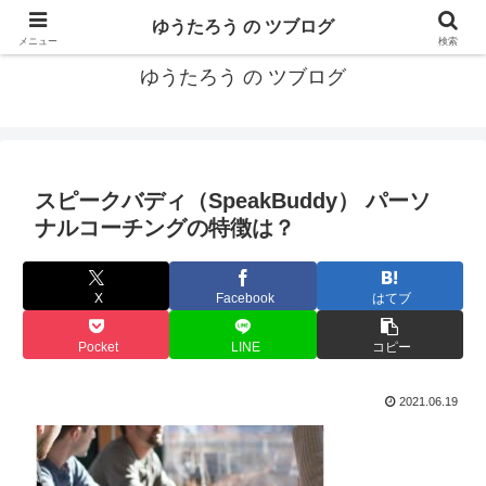
カリフォルニアMBA卒40代がMBA・キャリアとEコマースについて発信
ゆうたろう の ツブログ
メニュー
検索
ゆうたろう の ツブログ
スピークバディ（SpeakBuddy） パーソ
ナルコーチングの特徴は？
X
Facebook
はてブ
Pocket
LINE
コピー
2021.06.19