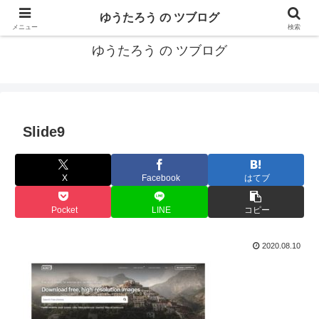
カリフォルニアMBA卒40代がMBA・キャリアとEコマースについて発信
ゆうたろう の ツブログ
メニュー
検索
ゆうたろう の ツブログ
Slide9
X
Facebook
はてブ
Pocket
LINE
コピー
2020.08.10