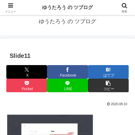
カリフォルニアMBA卒40代がMBA・キャリアとEコマースについて発信
ゆうたろう の ツブログ
メニュー
検索
ゆうたろう の ツブログ
Slide11
X
Facebook
はてブ
Pocket
LINE
コピー
2020.08.10