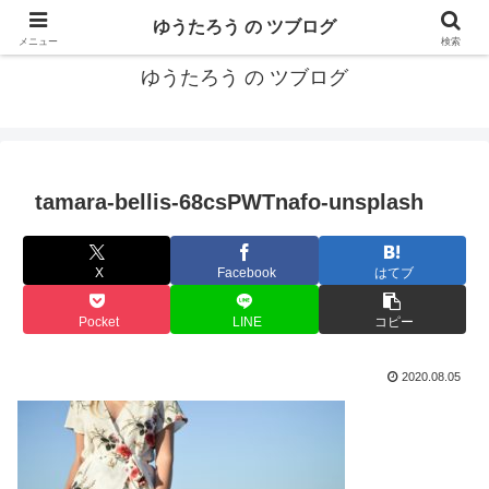
カリフォルニアMBA卒40代がMBA・キャリアとEコマースについて発信
ゆうたろう の ツブログ
メニュー
検索
ゆうたろう の ツブログ
tamara-bellis-68csPWTnafo-unsplash
X
Facebook
はてブ
Pocket
LINE
コピー
2020.08.05