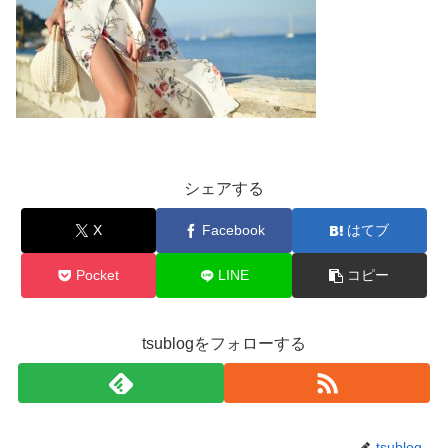
シェアする
X
Facebook
はてブ
Pocket
LINE
コピー
tsublogをフォローする
tsublog