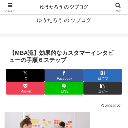
カリフォルニアMBA卒40代がMBA・キャリアとEコマースについて発信
ゆうたろう の ツブログ
メニュー
検索
ゆうたろう の ツブログ
【MBA流】効果的なカスタマーインタビ
ューの手順６ステップ
X
Facebook
はてブ
Pocket
LINE
コピー
2020.09.27